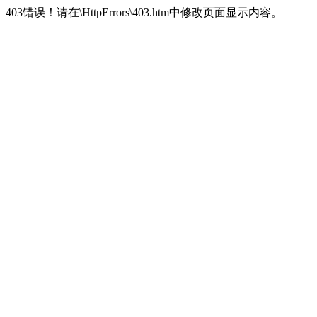
403错误！请在\HttpErrors\403.htm中修改页面显示内容。